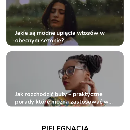
Jakie są modne upięcia włosów w
obecnym sezonie?
Jak rozchodzić buty – praktyczne
porady które można zastosować w
domu
PIELĘGNACJA