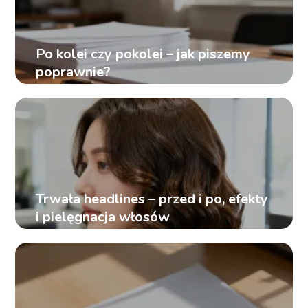
Po kolei czy pokolei – jak piszemy
poprawnie?
Trwała headlines – przed i po, efekty
i pielęgnacja włosów