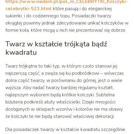
https://www.viadem.pl/pol_m_CELEBRYTKI_Kolczyki-
celebrytki-523.html
które pasują i do eleganckiej
sukienki, i do codziennego topu. Posiadaczki twarzy
okrągłej powinny jednak zdecydowanie unikać kolczyków w
formie koła, które mogą u nich nie prezentować się dobrze.
Twarz w kształcie trójkąta bądź
kwadratu
Twarz trójkątna to taki typ, w którym czoło stanowi jej
najszerszą część, a zwęża się ku podbródkowi – wówczas
dolna część twarzy, w porównaniu do górnej, jest o wiele
węższa. Aby nadać twarzy bardziej regularny kształt,
najlepszym wyborem będą krótkie kolczyki. Subtelna
biżuteria podkreśli atuty właścicielki. Dzięki mnogości
dostępnych w sklepach wzorów i kolorów nie ma obawy,
że kolczyki te nie będą stanowić właściwej dekoracji.
Dla posiadaczek twarzy w kształcie kwadratu szczególnie