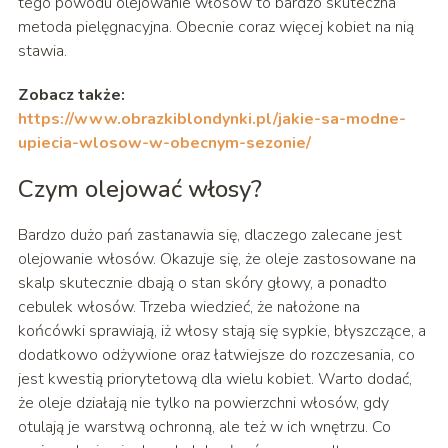
tego powodu olejowanie włosów to bardzo skuteczna
metoda pielęgnacyjna. Obecnie coraz więcej kobiet na nią
stawia.
Zobacz także:
https://www.obrazkiblondynki.pl/jakie-sa-modne-
upiecia-wlosow-w-obecnym-sezonie/
Czym olejować włosy?
Bardzo dużo pań zastanawia się, dlaczego zalecane jest
olejowanie włosów. Okazuje się, że oleje zastosowane na
skalp skutecznie dbają o stan skóry głowy, a ponadto
cebulek włosów. Trzeba wiedzieć, że nałożone na
końcówki sprawiają, iż włosy stają się sypkie, błyszczące, a
dodatkowo odżywione oraz łatwiejsze do rozczesania, co
jest kwestią priorytetową dla wielu kobiet. Warto dodać,
że oleje działają nie tylko na powierzchni włosów, gdy
otulają je warstwą ochronną, ale też w ich wnętrzu. Co