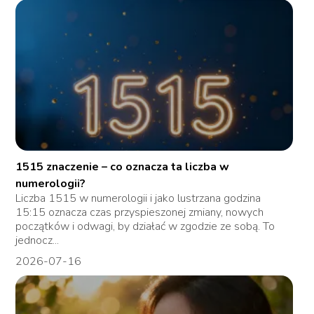
1515 znaczenie – co oznacza ta liczba w
numerologii?
Liczba 1515 w numerologii i jako lustrzana godzina
15:15 oznacza czas przyspieszonej zmiany, nowych
początków i odwagi, by działać w zgodzie ze sobą. To
jednocz...
2026-07-16