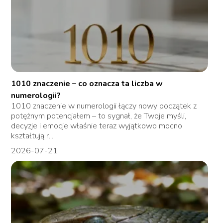
1010 znaczenie – co oznacza ta liczba w
numerologii?
1010 znaczenie w numerologii łączy nowy początek z
potężnym potencjałem – to sygnał, że Twoje myśli,
decyzje i emocje właśnie teraz wyjątkowo mocno
kształtują r...
2026-07-21