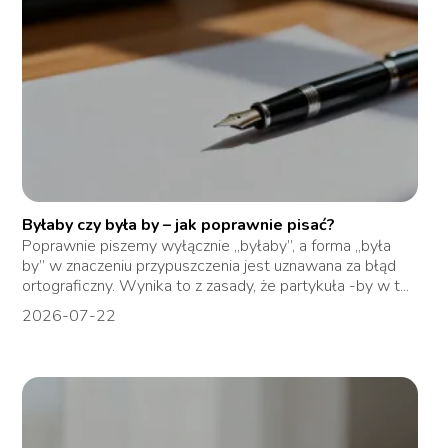
Byłaby czy była by – jak poprawnie pisać?
Poprawnie piszemy wyłącznie „byłaby”, a forma „była
by” w znaczeniu przypuszczenia jest uznawana za błąd
ortograficzny. Wynika to z zasady, że partykuła -by w t...
2026-07-22