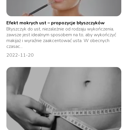
Efekt mokrych ust – propozycje błyszczyków
Błyszczyk do ust, niezależnie od rodzaju wykończenia,
zawsze jest idealnym sposobem na to, aby wykończyć
makijaż i wyraźnie zaakcentować usta. W obecnych
czasac...
2022-11-20