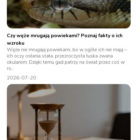
Czy węże mrugają powiekami? Poznaj fakty o ich
wzroku
Węże nie mrugają powiekami, bo w ogóle ich nie mają –
ich oczy osłania stała, przezroczysta łuska zwana
okularem. Dzięki temu gad patrzy na świat przez coś w
ro...
2026-07-20