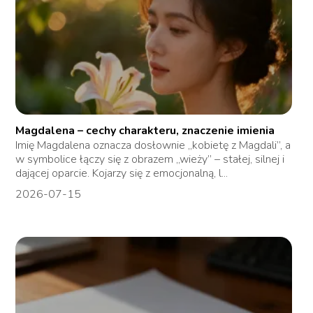
Magdalena – cechy charakteru, znaczenie imienia
Imię Magdalena oznacza dosłownie „kobietę z Magdali”, a
w symbolice łączy się z obrazem „wieży” – stałej, silnej i
dającej oparcie. Kojarzy się z emocjonalną, l...
2026-07-15