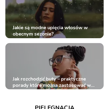
Jakie są modne upięcia włosów w
obecnym sezonie?
Jak rozchodzić buty – praktyczne
porady które można zastosować w
domu
PIELĘGNACJA