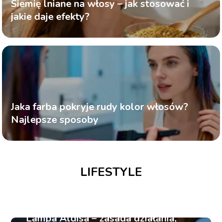
Siemię lniane na włosy – jak stosować i
jakie daje efekty?
Jaka farba pokryje rudy kolor włosów?
Najlepsze sposoby
LIFESTYLE
Po kolei czy pokolei – jak piszemy
Trwała headlines – przed i po, efekty
poprawnie?
Przecinek przed żeby – kiedy należy
i pielęgnacja włosów
go postawić?
Lampa Aldisa – zasada działania,