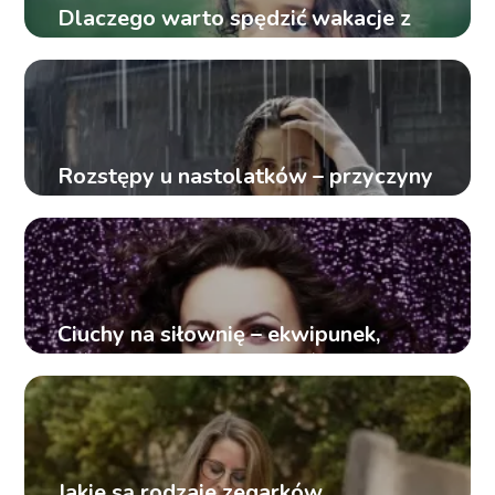
Dlaczego warto spędzić wakacje z
dzieckiem nad morzem?
Rozstępy u nastolatków – przyczyny
i metody zwalczania
Ciuchy na siłownię – ekwipunek,
który zawsze warto mieć przy sobie
Jakie są rodzaje zegarków