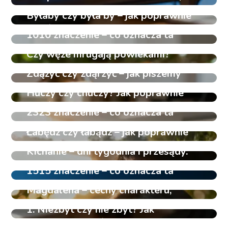
zastosowanie, historia
Byłaby czy była by – jak poprawnie
pisać?
1010 znaczenie – co oznacza ta
liczba w numerologii?
Czy węże mrugają powiekami?
Poznaj fakty o ich wzroku
Zdążyć czy zdąrzyć – jak piszemy
poprawnie?
Huczy czy chuczy? Jak poprawnie
pisać to słowo?
2323 znaczenie – co oznacza ta
liczba w numerologii?
Łabędź czy łabądź – jak poprawnie
napisać to słowo?
Kichanie – dni tygodnia i przesądy.
Co oznaczają?
1515 znaczenie – co oznacza ta
liczba w numerologii?
Magdalena – cechy charakteru,
znaczenie imienia
1. Niezbyt czy nie zbyt? Jak
poprawnie pisać?