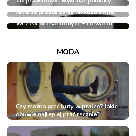
Jak prawidłowo wykonać pomiary
ciała?
Jakie są proste dania lekkostrawne?
Wczasy dla samotnych – co warto
wiedzieć?
MODA
Czy można prać buty w pralce? Jakie
obuwie najlepiej prać ręcznie?